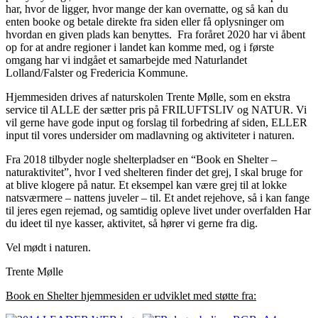
har, hvor de ligger, hvor mange der kan overnatte, og så kan du
enten booke og betale direkte fra siden eller få oplysninger om
hvordan en given plads kan benyttes. Fra foråret 2020 har vi åbent
op for at andre regioner i landet kan komme med, og i første
omgang har vi indgået et samarbejde med Naturlandet
Lolland/Falster og Fredericia Kommune.
Hjemmesiden drives af naturskolen Trente Mølle, som en ekstra
service til ALLE der sætter pris på FRILUFTSLIV og NATUR. Vi
vil gerne have gode input og forslag til forbedring af siden, ELLER
input til vores undersider om madlavning og aktiviteter i naturen.
Fra 2018 tilbyder nogle shelterpladser en “Book en Shelter –
naturaktivitet”, hvor I ved shelteren finder det grej, I skal bruge for
at blive klogere på natur. Et eksempel kan være grej til at lokke
natsværmere – nattens juveler – til. Et andet rejehove, så i kan fange
til jeres egen rejemad, og samtidig opleve livet under overfalden Har
du ideet til nye kasser, aktivitet, så hører vi gerne fra dig.
Vel mødt i naturen.
Trente Mølle
Book en Shelter hjemmesiden er udviklet med støtte fra: