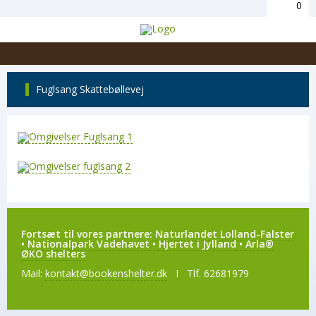
0
Fuglsang Skattebøllevej
Fortsæt til vores partnere:
Naturlandet Lolland-Falster
•
Nationalpark Vadehavet
•
Hjertet i Jylland
•
Arla®
ØKO shelters
Mail:
kontakt@bookenshelter.dk
I Tlf. 62681979