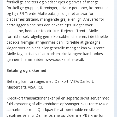
forskellige shelters og pladser ejes og drives af mange
forskellige grupper, foreninger, private personer, kommuner
og lign. S/I Trente Mølle påtager sig intet ansvar for
pladsernes tilstand, manglende grej eller lign. Ansvaret for
dette ligger alene hos den enkelte ejer. Klager over
pladserne, bedes rettes direkte til ejeren. Trente Mølle
formidler selvfølgelig gerne kontakten til ejeren, i de tilfælde
det ikke fremgår af hjemmesiden. I tilfælde at gentagne
klager over en plads eller generelle mangler kan S/I Trente
Mølle tage initiativ til at pladsen ikke længere kan bookes
gennem hjemmesiden www.bookenshelter.dk.
Betaling og sikkerhed
Betaling kan foretages med Dankort, VISA/Dankort,
Mastercard, VISA, JCB.
Kreditkort transaktioner sker på en separat sikret server med
fuld kryptering af alle kreditkort oplysninger. S/I Trente Mølle
samarbejder med Quickpay for at opretholde en sikker
betalingsløsning. Denne løsning opfylder alle PBS krav for