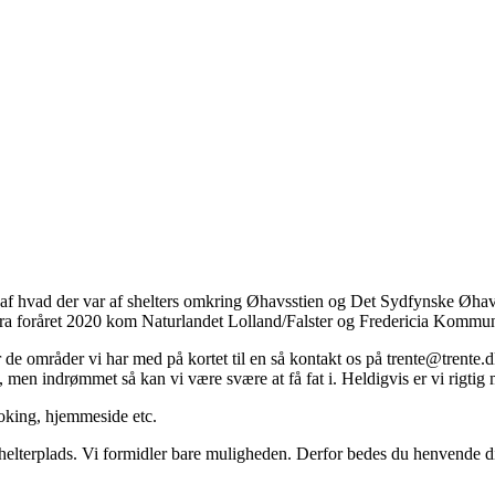
d af hvad der var af shelters omkring Øhavsstien og Det Sydfynske Øhav
 fra foråret 2020 kom Naturlandet Lolland/Falster og Fredericia Komm
for de områder vi har med på kortet til en så kontakt os på trente@trente.
s, men indrømmet så kan vi være svære at få fat i. Heldigvis er vi rigti
ooking, hjemmeside etc.
lterplads. Vi formidler bare muligheden. Derfor bedes du henvende dig d