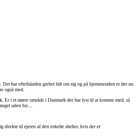
. Det har efterhånden grebet lidt om sig og på hjemmesiden er der nu
une også med.
dk. Er i et større område i Danmark der har lyst til at komme med, så
g meget uden for…
irekte til ejeren af den enkelte shelter, hvis der er