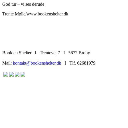
God tur – vi ses derude
Trente Mølle/www.bookenshelter.dk
Book en Shelter I Trentevej 7 I 5672 Broby
Mail:
kontakt@bookenshelter.dk
I Tlf. 62681979