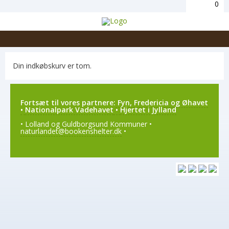
0
Din indkøbskurv er tom.
Fortsæt til vores partnere:
Fyn, Fredericia og Øhavet
•
Nationalpark Vadehavet
•
Hjertet i Jylland
• Lolland og Guldborgsund Kommuner •
naturlandet@bookenshelter.dk
•