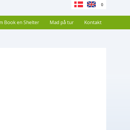
0
m Book en Shelter
Mad på tur
Kontakt