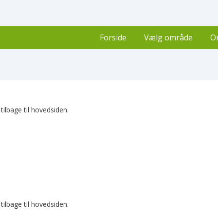
Forside
Vælg område
O
ilbage til hovedsiden.
ilbage til hovedsiden.