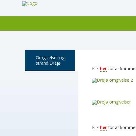
Omgivelser og
strand Drejø
Klik
her
for at komme t
Klik
her
for at komme t