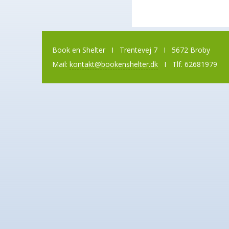
Book en Shelter I Trentevej 7 I 5672 Broby
Mail:
kontakt@bookenshelter.dk
I Tlf. 62681979