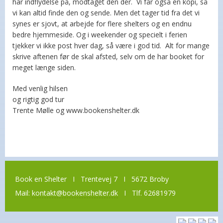
har indflydelse på, modtaget den der. Vi får også en kopi, så
vi kan altid finde den og sende. Men det tager tid fra det vi
synes er sjovt, at arbejde for flere shelters og en endnu
bedre hjemmeside. Og i weekender og specielt i ferien
tjekker vi ikke post hver dag, så være i god tid. Alt for mange
skrive aftenen før de skal afsted, selv om de har booket for
meget længe siden.
Med venlig hilsen
og rigtig god tur
Trente Mølle og www.bookenshelter.dk
Book en Shelter I Trentevej 7 I 5672 Broby
Mail:
kontakt@bookenshelter.dk
I Tlf. 62681979