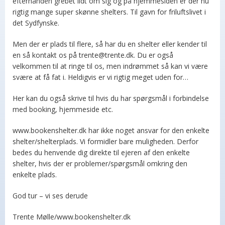
efterhånden grebet lidt om sig og på hjemmesiden er der nu
rigtig mange super skønne shelters. Til gavn for friluftslivet i
det Sydfynske.
Men der er plads til flere, så har du en shelter eller kender til
en så kontakt os på trente@trente.dk. Du er også
velkommen til at ringe til os, men indrømmet så kan vi være
svære at få fat i. Heldigvis er vi rigtig meget uden for…
Her kan du også skrive til hvis du har spørgsmål i forbindelse
med booking, hjemmeside etc.
www.bookenshelter.dk har ikke noget ansvar for den enkelte
shelter/shelterplads. Vi formidler bare muligheden. Derfor
bedes du henvende dig direkte til ejeren af den enkelte
shelter, hvis der er problemer/spørgsmål omkring den
enkelte plads.
God tur – vi ses derude
Trente Mølle/www.bookenshelter.dk