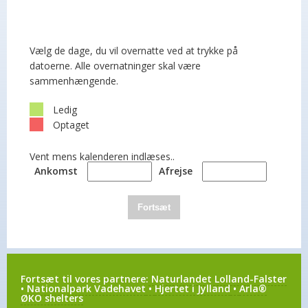
Vælg de dage, du vil overnatte ved at trykke på
datoerne. Alle overnatninger skal være
sammenhængende.
Ledig
Optaget
Vent mens kalenderen indlæses..
Ankomst
Afrejse
Fortsæt
Fortsæt til vores partnere:
Naturlandet Lolland-Falster
•
Nationalpark Vadehavet
•
Hjertet i Jylland
•
Arla®
ØKO shelters