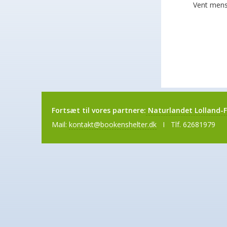
Vent mens
Fortsæt til vores partnere:
Naturlandet Lolland-F
Mail:
kontakt@bookenshelter.dk
I Tlf. 62681979