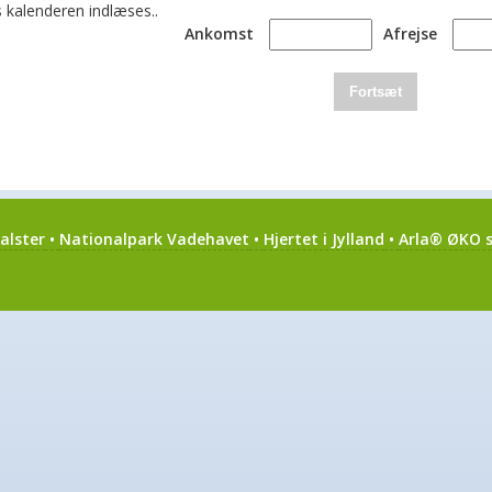
 kalenderen indlæses..
Ankomst
Afrejse
Fortsæt
alster
•
Nationalpark Vadehavet
•
Hjertet i Jylland
•
Arla® ØKO s