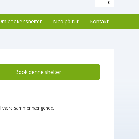
0
Om bookenshelter
Mad på tur
Kontakt
Book denne shelter
 skal være sammenhængende.