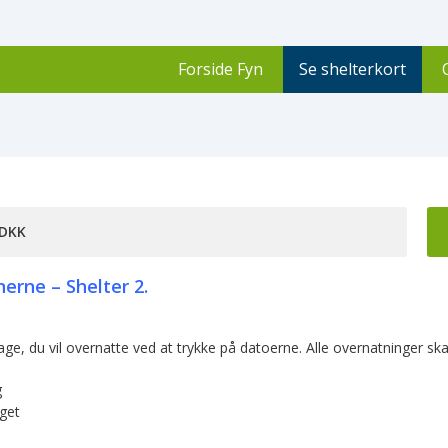
Forside Fyn
Se shelterkort
 DKK
nerne – Shelter 2.
age, du vil overnatte ved at trykke på datoerne. Alle overnatninger
g
get