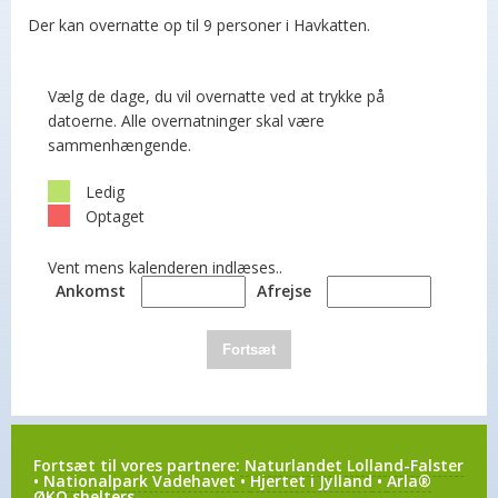
Der kan overnatte op til 9 personer i Havkatten.
Vælg de dage, du vil overnatte ved at trykke på
datoerne. Alle overnatninger skal være
sammenhængende.
Ledig
Optaget
Vent mens kalenderen indlæses..
Ankomst
Afrejse
Fortsæt
Fortsæt til vores partnere:
Naturlandet Lolland-Falster
•
Nationalpark Vadehavet
•
Hjertet i Jylland
•
Arla®
ØKO shelters