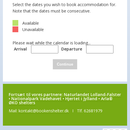
Select the dates you wish to book accommodation for.
Note that the dates must be consecutive.
Available
Unavailable
Please wait while the calendar is loading...
Arrival
Departure
Continue
Fortsæt til vores partnere:
Naturlandet Lolland-Falster
•
Nationalpark Vadehavet
•
Hjertet i Jylland
•
Arla®
ØKO shelters
Mail:
kontakt@bookenshelter.dk
I Tlf. 62681979