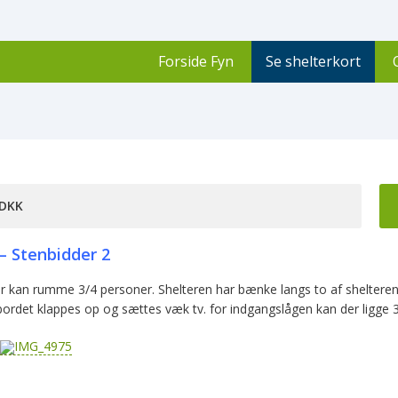
Forside Fyn
Se shelterkort
 DKK
– Stenbidder 2
r kan rumme 3/4 personer. Shelteren har bænke langs to af shelteren
bordet klappes op og sættes væk tv. for indgangslågen kan der ligge 3