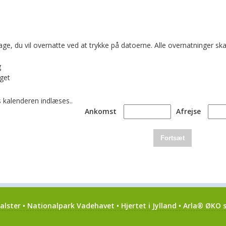
age, du vil overnatte ved at trykke på datoerne. Alle overnatninger
g
get
 kalenderen indlæses..
Ankomst
Afrejse
Fortsæt
alster
•
Nationalpark Vadehavet
•
Hjertet i Jylland
•
Arla® ØKO s