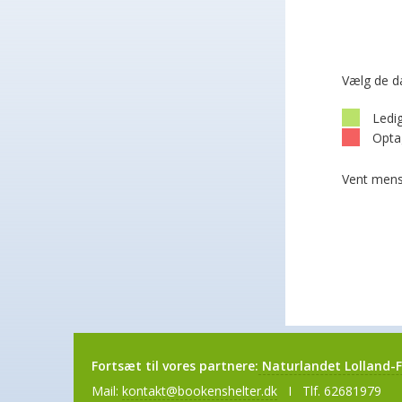
Vælg de d
Ledi
Opta
Vent mens
Fortsæt til vores partnere:
Naturlandet Lolland-F
Mail:
kontakt@bookenshelter.dk
I Tlf. 62681979