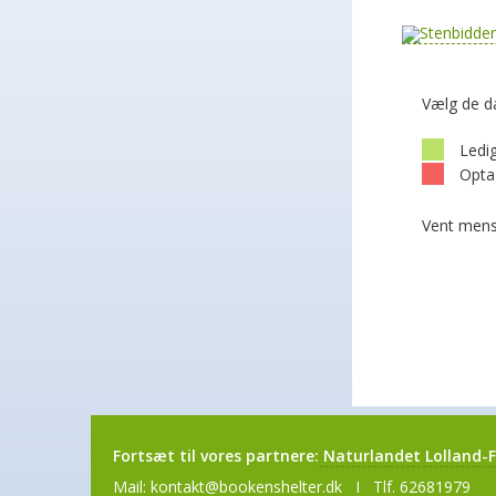
Vælg de d
Ledi
Opta
Vent mens
Fortsæt til vores partnere:
Naturlandet Lolland-F
Mail:
kontakt@bookenshelter.dk
I Tlf. 62681979