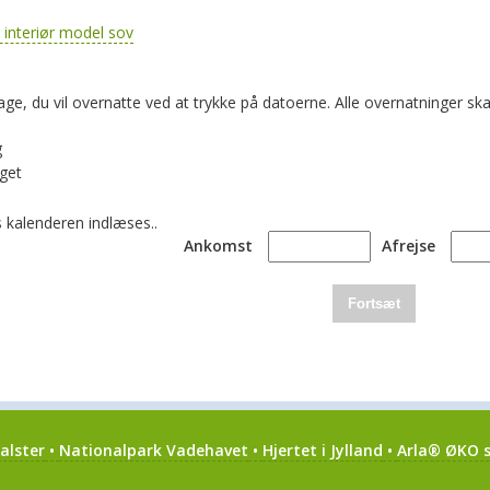
age, du vil overnatte ved at trykke på datoerne. Alle overnatninger
g
get
 kalenderen indlæses..
Ankomst
Afrejse
Fortsæt
alster
•
Nationalpark Vadehavet
•
Hjertet i Jylland
•
Arla® ØKO s