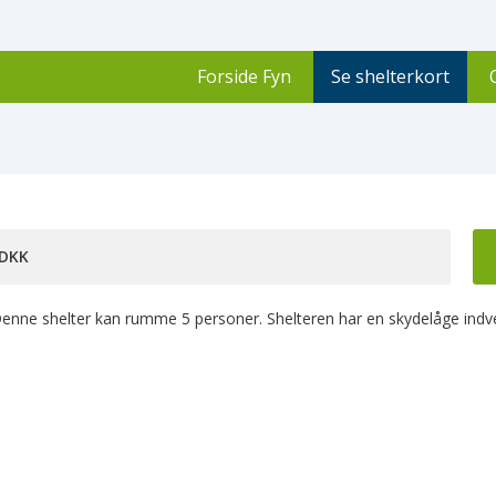
Forside Fyn
Se shelterkort
 DKK
enne shelter kan rumme 5 personer. Shelteren har en skydelåge indven