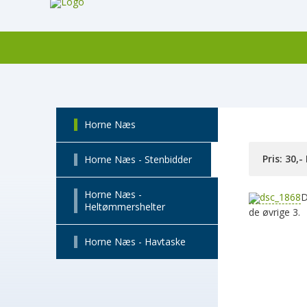
Horne Næs
Pris: 30,-
Horne Næs - Stenbidder
Horne Næs -
D
Heltømmershelter
de øvrige 3.
Horne Næs - Havtaske