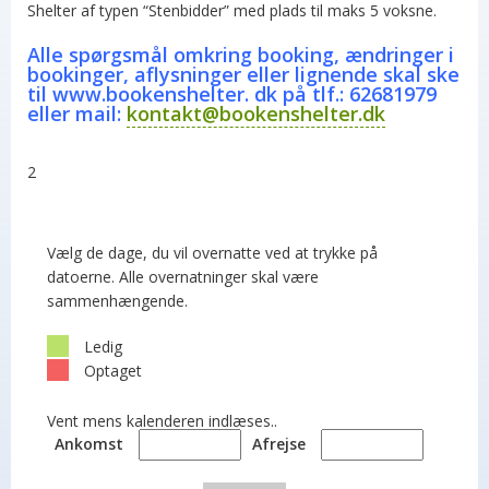
Shelter af typen “Stenbidder” med plads til maks 5 voksne.
Alle spørgsmål omkring booking, ændringer i
bookinger, aflysninger eller lignende skal ske
til www.bookenshelter. dk på tlf.: 62681979
eller mail:
kontakt@bookenshelter.dk
2
Vælg de dage, du vil overnatte ved at trykke på
datoerne. Alle overnatninger skal være
sammenhængende.
Ledig
Optaget
Vent mens kalenderen indlæses..
Ankomst
Afrejse