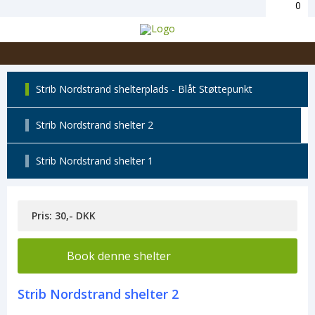
0
Strib Nordstrand shelterplads - Blåt Støttepunkt
Strib Nordstrand shelter 2
Strib Nordstrand shelter 1
Pris: 30,- DKK
Book denne shelter
Strib Nordstrand shelter 2