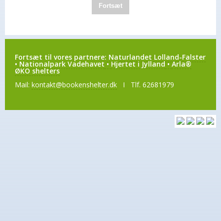
Fortsæt
Fortsæt til vores partnere:
Naturlandet Lolland-Falster
•
Nationalpark Vadehavet
•
Hjertet i Jylland
•
Arla®
ØKO shelters
Mail:
kontakt@bookenshelter.dk
I Tlf. 62681979