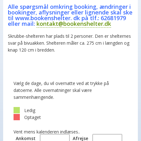
Alle spørgsmål omkring booking, ændringer i
bookinger, aflysninger eller lignende skal ske
til www.bookenshelter. dk på tlf.: 62681979
eller mail:
kontakt@bookenshelter.dk
Skrubbe-shelteren har plads til 2 personer. Den er shelternes
svar på bivuakken. Shelteren måler ca. 275 cm i længden og
knap 120 cm i bredden.
Vælg de dage, du vil overnatte ved at trykke på
datoerne. Alle overnatninger skal være
sammenhængende.
Ledig
Optaget
Vent mens kalenderen indlæses..
Ankomst
Afrejse