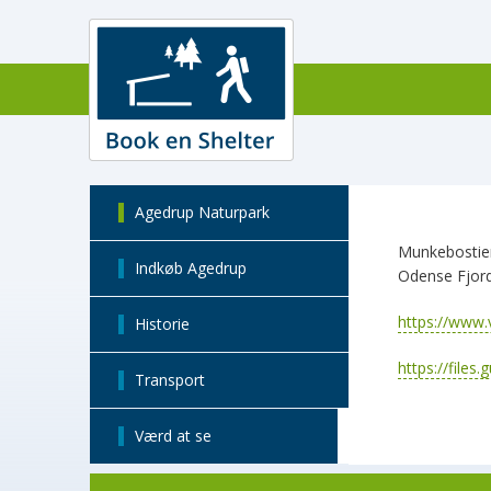
Agedrup Naturpark
Munkebostien
Indkøb Agedrup
Odense Fjord 
https://www.
Historie
https://files
Transport
Værd at se