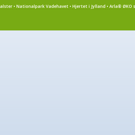
alster
•
Nationalpark Vadehavet
•
Hjertet i Jylland
•
Arla® ØKO s