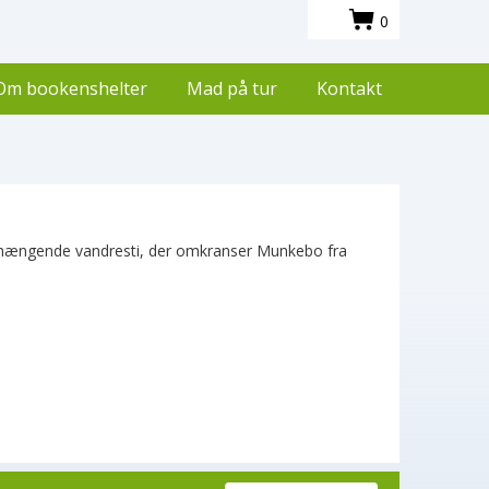
0
Om bookenshelter
Mad på tur
Kontakt
nhængende vandresti, der omkranser Munkebo fra