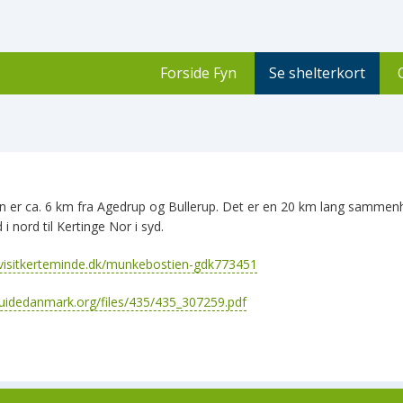
Forside Fyn
Se shelterkort
 er ca. 6 km fra Agedrup og Bullerup. Det er en 20 km lang samme
i nord til Kertinge Nor i syd.
visitkerteminde.dk/munkebostien-gdk773451
.guidedanmark.org/files/435/435_307259.pdf