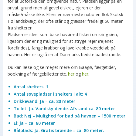
for at udforske den omgivende natur. Pladsen ligger på en
privat, grund men alligevel diskret, ejeren er der
måske/måske ikke. Ellers er nærmeste nabo en flok Skotsk
Højlandskvæg, der ofte står og græsser fredeligt 50 meter
fra shelteren.
Pladsen er ideel som base havørred fiskeri omkring øen,
ligesom der er rig mulighed for at stryge rejer (rejenet
forefindes), fange krabber og lave krabbe væddeløb på
havnen. Her er også en af Danmarks bedste badestrande.
Du kan læse og se meget mere om Baagø, færgetider,
bookning af færgebilletter etc.
her
og
her
.
Antal shelters: 1
Antal sovepladser i shelters i alt: 4
Drikkevand: Ja – ca. 80 meter
Toilet: Ja. Vandskyldende. Afstand ca. 80 meter
Bad: Nej – Mulighed for bad på havnen – 1500 meter
El: ja – ca. 80 meter
Bålplads: Ja. Gratis brænde – ca. 80 meter.