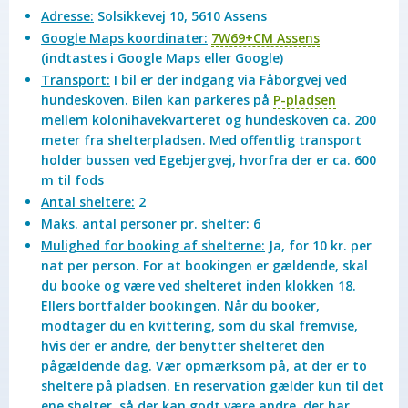
Adresse:
Solsikkevej 10, 5610 Assens
Google Maps koordinater:
7W69+CM Assens
(indtastes i Google Maps eller Google)
Transport:
I bil er der indgang via Fåborgvej ved
hundeskoven. Bilen kan parkeres på
P-pladsen
mellem kolonihavekvarteret og hundeskoven ca. 200
meter fra shelterpladsen. Med offentlig transport
holder bussen ved Egebjergvej, hvorfra der er ca. 600
m til fods
Antal sheltere:
2
Maks. antal personer pr. shelter:
6
Mulighed for booking af shelterne:
Ja, for 10 kr. per
nat per person. For at bookingen er gældende, skal
du booke og være ved shelteret inden klokken 18.
Ellers bortfalder bookingen. Når du booker,
modtager du en kvittering, som du skal fremvise,
hvis der er andre, der benytter shelteret den
pågældende dag. Vær opmærksom på, at der er to
sheltere på pladsen. En reservation gælder kun til det
ene shelter, så der kan godt være andre, der har