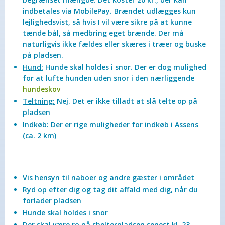
indbetales via MobilePay. Brændet udlægges kun
lejlighedsvist, så hvis I vil være sikre på at kunne
tænde bål, så medbring eget brænde. Der må
naturligvis ikke fældes eller skæres i træer og buske
på pladsen.
Hund:
Hunde skal holdes i snor. Der er dog mulighed
for at lufte hunden uden snor i den nærliggende
hundeskov
Teltning:
Nej. Det er ikke tilladt at slå telte op på
pladsen
Indkøb:
Der er rige muligheder for indkøb i Assens
(ca. 2 km)
Vis hensyn til naboer og andre gæster i området
Ryd op efter dig og tag dit affald med dig, når du
forlader pladsen
Hunde skal holdes i snor
Der skal være ro på shelterpladsen senest kl. 23