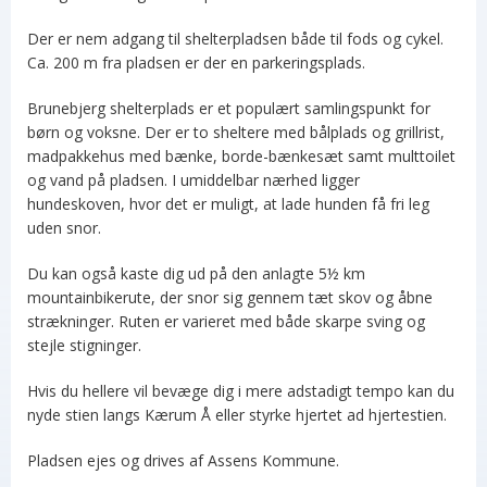
Der er nem adgang til shelterpladsen både til fods og cykel.
Ca. 200 m fra pladsen er der en parkeringsplads.
Brunebjerg shelterplads er et populært samlingspunkt for
børn og voksne. Der er to sheltere med bålplads og grillrist,
madpakkehus med bænke, borde-bænkesæt samt multtoilet
og vand på pladsen. I umiddelbar nærhed ligger
hundeskoven, hvor det er muligt, at lade hunden få fri leg
uden snor.
Du kan også kaste dig ud på den anlagte 5½ km
mountainbikerute, der snor sig gennem tæt skov og åbne
strækninger. Ruten er varieret med både skarpe sving og
stejle stigninger.
Hvis du hellere vil bevæge dig i mere adstadigt tempo kan du
nyde stien langs Kærum Å eller styrke hjertet ad hjertestien.
Pladsen ejes og drives af Assens Kommune.