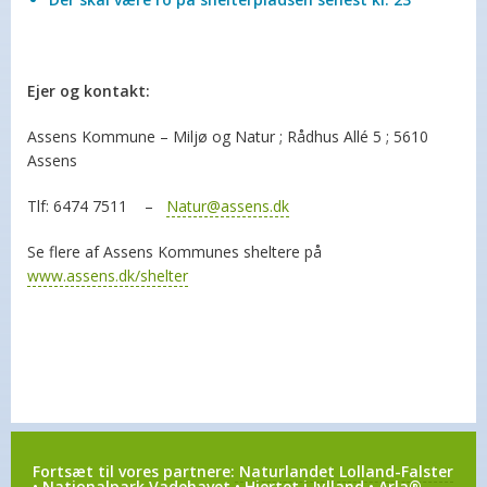
Ejer og kontakt:
Assens Kommune – Miljø og Natur ; Rådhus Allé 5 ; 5610
Assens
Tlf: 6474 7511 –
Natur@assens.dk
Se flere af Assens Kommunes sheltere på
www.assens.dk/shelter
Fortsæt til vores partnere:
Naturlandet Lolland-Falster
•
Nationalpark Vadehavet
•
Hjertet i Jylland
•
Arla®