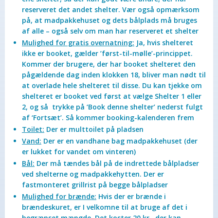
reserveret det andet shelter. Vær også opmærksom
på, at madpakkehuset og dets bålplads må bruges
af alle – også selv om man har reserveret et shelter
Mulighed for gratis overnatning:
Ja, hvis shelteret
ikke er booket, gælder ’først-til-mølle’-princippet.
Kommer der brugere, der har booket shelteret den
pågældende dag inden klokken 18, bliver man nødt til
at overlade hele shelteret til disse. Du kan tjekke om
shelteret er booket ved først at vælge Shelter 1 eller
2, og så trykke på ‘Book denne shelter’ nederst fulgt
af ‘Fortsæt’. Så kommer booking-kalenderen frem
Toilet:
Der er multtoilet på pladsen
Vand:
Der er en vandhane bag madpakkehuset (der
er lukket for vandet om vinteren)
Bål:
Der må tændes bål på de indrettede bålpladser
ved shelterne og madpakkehytten. Der er
fastmonteret grillrist på begge bålpladser
Mulighed for brænde:
Hvis der er brænde i
brændeskuret, er I velkomne til at bruge af det i
begrænset mængde. Det koster 20 kr., der kan