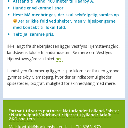
Afstand til vand: 100 meter til Haarby Å.
Hunde er velkomne i snor.
Hest: Må medbringes, der skal selvfølgelig samles op
Der er ikke fold ved shelter, men vi hjælper gerne
med kontakt til lokal fold.
Telt: Ja, samme pris.
Ikke langt fra shelterpladsen ligger Vestfyns Hjemstavnsgård,
landsbyens lokale frilandsmuseum. Se mere om Vestfyns
Hjemstavnsgård via linket
her.
Landsbyen Gummerup ligger et par kilometer fra den grønne
gymnasie-by Glamsbjerg, hvor der er indkøbsmuligheder,
spisesteder, biograf, mulighed for skinnecykling med mere.
Fortsæt til vores partnere:
Naturlandet Lolland-Falster
•
Nationalpark Vadehavet
•
Hjertet i Jylland
•
Arla®
ØKO shelters
Mail:
kontakt@bookenshelter.dk
I Tlf. 62681979