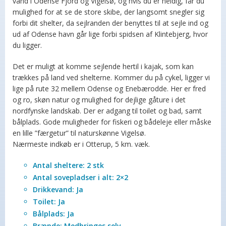
vand i Odense Fjord og Vigelsø, og hvis du er heldig, får du
mulighed for at se de store skibe, der langsomt snegler sig
forbi dit shelter, da sejlranden der benyttes til at sejle ind og
ud af Odense havn går lige forbi spidsen af Klintebjerg, hvor
du ligger.
Det er muligt at komme sejlende hertil i kajak, som kan
trækkes på land ved shelterne. Kommer du på cykel, ligger vi
lige på rute 32 mellem Odense og Enebærodde. Her er fred
og ro, skøn natur og mulighed for dejlige gåture i det
nordfynske landskab. Der er adgang til toilet og bad, samt
bålplads. Gode muligheder for fiskeri og bådeleje eller måske
en lille ”færgetur” til naturskønne Vigelsø.
Nærmeste indkøb er i Otterup, 5 km. væk.
Antal sheltere:
2 stk
Antal sovepladser i alt:
2×2
Drikkevand:
Ja
Toilet:
Ja
Bålplads:
Ja
Brænde:
Medbringes selv.