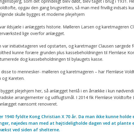
ensbjerg, som det oprindeligt blev døbt, blev taget i brug i 1931. Her 
Voldtofte, opgav den gang brugsretten, så man med frivillig indsats ku
følgende skulle bygges et moderne plejehjem
var ildsjæle i anlæggets historie. Mølleren Larsen og karetmageren 
rværksted lige overfor anlægget.
 var initiativtageren ved opstarten, og karetmager Clausen sørgede fo
lthed kunne forære grunden plus kassebeholdningen til Flemløse Kom
rnerede dog kassebeholdningen til bylaugets kasse.
 disse to mennesker- mølleren og karetmageren – har Flemløse Voldto
 og Kareten.
e bygget plejehjem her, så anlægget henlå i en årrække i kun nødvend
oradiske arrangementer og udflugtsmål. I 2014 fik Flemløse Voldtofte La
 anlægget nænsomt renoveret.
 1940 fyldte Kong Christian X 70 år. Da man ikke kunne holde e
nger, nøjedes man med at højtideligholde dagen ved at plante e
vækst ved siden af shelterne.