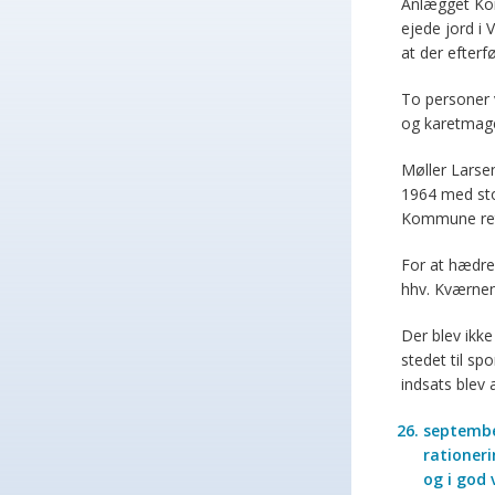
Anlægget Kong
ejede jord i 
at der efter
To personer 
og karetmage
Møller Larsen
1964 med sto
Kommune retu
For at hædre
hhv. Kværnen
Der blev ikk
stedet til sp
indsats blev
september
rationeri
og i god 