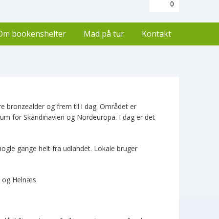
0
Om bookenshelter
Mad på tur
Kontakt
re bronzealder og frem til i dag. Området er
rum for Skandinavien og Nordeuropa. I dag er det
ogle gange helt fra udlandet. Lokale bruger
rd og Helnæs