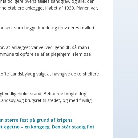
lå tidligere byens fælles sandgrav, og alle, der
nne etablere anlægget i løbet af 1930. Planen var,
Clausen, som begge boede og drev deres mølleri
r, at anlægget var vel vedligeholdt, så man i
mune til opførelse af et plejehjem. Flemløse
fte Landsbylaug valgt at navngive de to sheltere
igt vedligeholdt stand. Beboerne brugte dog
ndsbylaug brugsret til stedet, og med frivillig
n større fest på grund af krigens
t egetræ – en kongeeg. Den står stadig flot