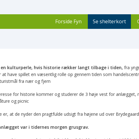
Forside Fyn
Se shelterkort
i en kulturperle, hvis historie rækker langt tilbage i tiden,
fra yng
r at have spillet en væsentlig rolle op gennem tiden som handelscent
turistmål fra nær og fjern
eresse for historie kommer og studerer de 3 høje vest for anlægget, n
åture og picnic
le er, at de nyder den pragtfulde udsigt fra højene ud over Brydegaa
nlægget var i tidernes morgen grusgrav.