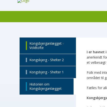
Kongsbjerganlægget -
Voldtofte
I er havnet 
anerkendt fo
Kongsbjerg - Shelter 2
et velbesøgt 
Kongsbjerg - Shelter 1
Folk med int
området til g
Historien om
Fælles for al
Kongsbjerganlægget
Kongsbjerga