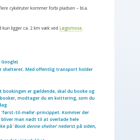
flere cykelruter kommer forbi pladsen – bl.a.
d kun ligger ca. 2 km væk ved
Løgismose
.
r Google)
r shelteret. Med offentlig transport holder
 at bookingen er gældende, skal du booke og
u booker, modtager du en kvittering, som du
 dag
r ’først-til-mølle’-princippet. Kommer der
bliver man nødt til at overlade hele
ke på ‘
Book denne shelter
‘ nederst på siden,