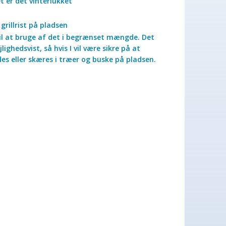
et er det vinterlukket
rillrist på pladsen
til at bruge af det i begrænset mængde. Det
ghedsvist, så hvis I vil være sikre på at
s eller skæres i træer og buske på pladsen.