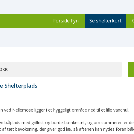
Forside Fyn
Se shelterkort
 DKK
e Shelterplads
n ved Nellemose ligger i et hyggeligt område ned til et lille vandhul.
en bålplads med grillrist og borde-bænkesæt, og om sommeren er der å
 af tæt bevoksning, der giver god læ, så aftenen kan nydes foran båle