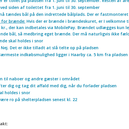
r er toilet på pladsen fra 1. juni til 30. september. Resten af år
 ved siden af toilettet fra 1. juni til 30. september
å tændes bål på den indrettede bålplads. Der er fastmonteret g
 for brænde:
Hvis der er brænde i brændeskuret, er I velkomne 
 kr., der kan indbetales via MobilePay. Brændet udlægges kun lejli
de bål, så medbring eget brænde. Der må naturligvis ikke fælde
de skal holdes i snor
Nej. Det er ikke tilladt at slå telte op på pladsen
ærmeste indkøbsmulighed ligger i Haarby ca. 5 km fra pladsen
yn til naboer og andre gæster i området
ter dig og tag dit affald med dig, når du forlader pladsen
l holdes i snor
være ro på shelterpladsen senest kl. 22
akt: