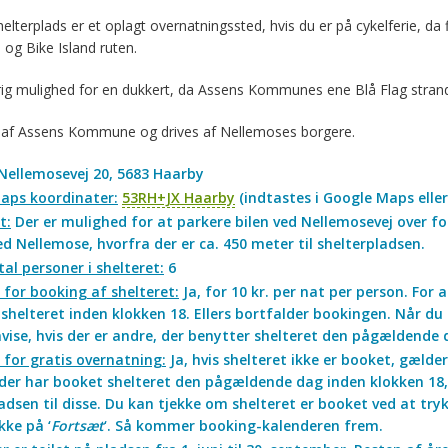
lterplads er et oplagt overnatningssted, hvis du er på cykelferie, da 
og Bike Island ruten.
rig mulighed for en dukkert, da Assens Kommunes ene Blå Flag stran
 af Assens Kommune og drives af Nellemoses borgere.
Nellemosevej 20, 5683 Haarby
aps koordinater:
53RH+JX Haarby
(indtastes i Google Maps elle
t:
Der er mulighed for at parkere bilen ved Nellemosevej over fo
d Nellemose, hvorfra der er ca. 450 meter til shelterpladsen.
al personer i shelteret:
6
for booking af shelteret:
Ja, for 10 kr. per nat per person. For
shelteret inden klokken 18. Ellers bortfalder bookingen. Når d
vise, hvis der er andre, der benytter shelteret den pågældende
for gratis overnatning:
Ja, hvis shelteret ikke er booket, gælde
der har booket shelteret den pågældende dag inden klokken 18, 
adsen til disse. Du kan tjekke om shelteret er booket ved at tryk
kke på ‘
Fortsæt
‘. Så kommer booking-kalenderen frem.