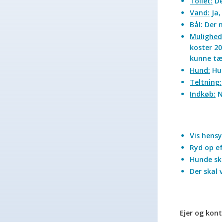
Toilet:
De
Vand:
Ja,
Bål:
Der m
Mulighed
koster 20
kunne tæn
Hund:
Hun
Teltning:
Indkøb:
N
Vis hens
Ryd op ef
Hunde ska
Der skal 
Ejer og kont