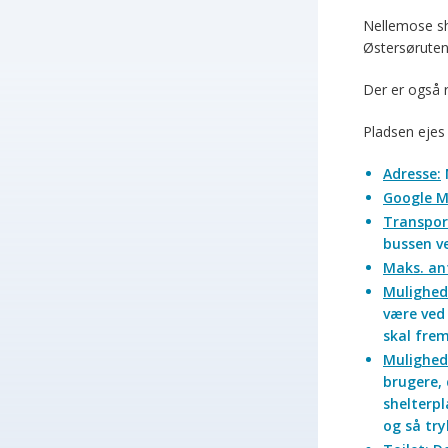
Nellemose she
Østersøruten 
Der er også 
Pladsen ejes
Adresse:
Google M
Transpor
bussen ve
Maks. ant
Mulighed 
være ved 
skal frem
Mulighed 
brugere, 
shelterpl
og så try