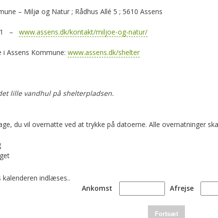
ne – Miljø og Natur ; Rådhus Allé 5 ; 5610 Assens
7511 –
www.assens.dk/kontakt/miljoe-og-natur/
re i Assens Kommune:
www.assens.dk/shelter
det lille vandhul på shelterpladsen.
age, du vil overnatte ved at trykke på datoerne. Alle overnatninger
g
get
 kalenderen indlæses..
Ankomst
Afrejse
Fortsæt