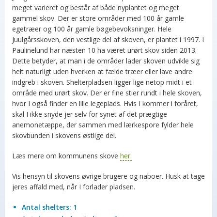
meget varieret og består af både nyplantet og meget
gammel skov. Der er store områder med 100 år gamle
egetræer og 100 år gamle bøgebevoksninger. Hele
Juulgårsskoven, den vestlige del af skoven, er plantet i 1997. I
Paulinelund har næsten 10 ha været urørt skov siden 2013.
Dette betyder, at man i de områder lader skoven udvikle sig
helt naturligt uden hverken at fælde træer eller lave andre
indgreb i skoven. Shelterpladsen ligger lige netop midt i et
område med urørt skov. Der er fine stier rundt i hele skoven,
hvor I også finder en lille legeplads. Hvis I kommer i foråret,
skal I ikke snyde jer selv for synet af det prægtige
anemonetæppe, der sammen med lærkespore fylder hele
skovbunden i skovens østlige del.
Læs mere om kommunens skove
her.
Vis hensyn til skovens øvrige brugere og naboer. Husk at tage
jeres affald med, når I forlader pladsen.
Antal shelters: 1