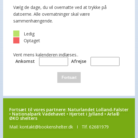
Vælg de dage, du vil overnatte ved at trykke på
datoerne. Alle overnatninger skal være
sammenhængende.
Ledig
Optaget
Vent mens kalenderen indlæses..
Ankomst
Afrejse
Fortsæt
Fortsæt til vores partnere:
Naturlandet Lolland-Falster
•
Nationalpark Vadehavet
•
Hjertet i Jylland
•
Arla®
ØKO shelters
Mail:
kontakt@bookenshelter.dk
I Tlf. 62681979