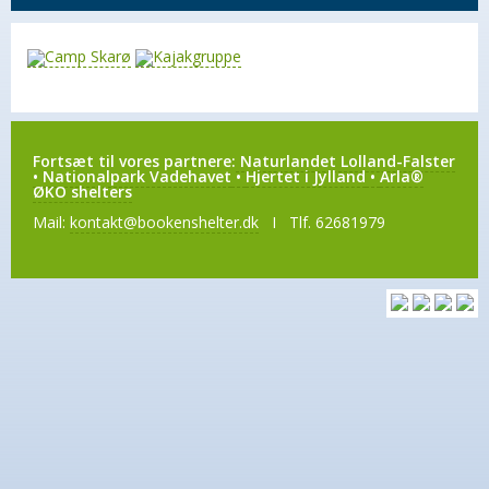
Fortsæt til vores partnere:
Naturlandet Lolland-Falster
•
Nationalpark Vadehavet
•
Hjertet i Jylland
•
Arla®
ØKO shelters
Mail:
kontakt@bookenshelter.dk
I Tlf. 62681979