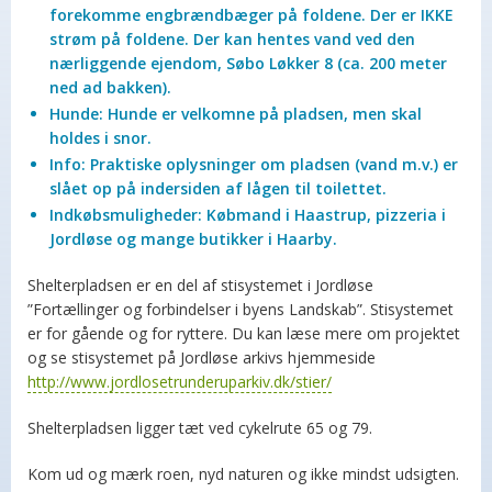
forekomme engbrændbæger på foldene. Der er IKKE
strøm på foldene. Der kan hentes vand ved den
nærliggende ejendom, Søbo Løkker 8 (ca. 200 meter
ned ad bakken).
Hunde: Hunde er velkomne på pladsen, men skal
holdes i snor.
Info: Praktiske oplysninger om pladsen (vand m.v.) er
slået op på indersiden af lågen til toilettet.
Indkøbsmuligheder: Købmand i Haastrup, pizzeria i
Jordløse og mange butikker i Haarby.
Shelterpladsen er en del af stisystemet i Jordløse
”Fortællinger og forbindelser i byens Landskab”. Stisystemet
er for gående og for ryttere. Du kan læse mere om projektet
og se stisystemet på Jordløse arkivs hjemmeside
http://www.jordlosetrunderuparkiv.dk/stier/
Shelterpladsen ligger tæt ved cykelrute 65 og 79.
Kom ud og mærk roen, nyd naturen og ikke mindst udsigten.