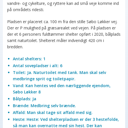
vandre- og cykelture, og ryttere kan ad små veje komme ind
på områdets ridesti.
Pladsen er placeret ca. 100 m fra den stille Søbo Løkker vej.
Der er P mulighed på græsarealet ved vejen. På pladsen er
der et 6 personers fuldtømmer shelter opført i 2020, bålplads
samt naturtoilet. Shelteret måler indvendigt 420 cm i
bredden.
Antal shelters: 1
Antal sovepladser i alt: 6
Toilet
:
Ja. Naturtoilet med tank. Man skal selv
medbringe sprit og toiletpapir.
Vand: Kan hentes ved den nærliggende ejendom,
Søbo Løkker 8
Bålplads: Ja
Brænde: Medbring selv brænde.
Affald: Man skal tage sit affald med sig.
Heste: Heste: Ved shelterpladsen er der 3 hestefolde,
så man kan overnatte med sin hest. Der kan