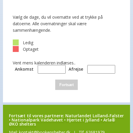
Vælg de dage, du vil overnatte ved at trykke på
datoerne. Alle overnatninger skal være
sammenhængende.
Ledig
Optaget
Vent mens kalenderen indlæses..
Ankomst
Afrejse
Fortsæt
Fortsæt til vores partnere:
Naturlandet Lolland-Falster
•
Nationalpark Vadehavet
•
Hjertet i Jylland
•
Arla®
ØKO shelters
Mail:
kontakt@bookenshelter.dk
I Tlf. 62681979