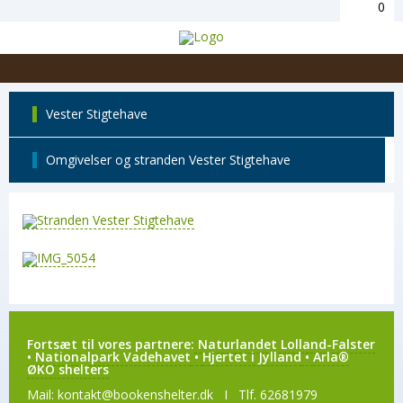
0
Vester Stigtehave
Omgivelser og stranden Vester Stigtehave
Fortsæt til vores partnere:
Naturlandet Lolland-Falster
•
Nationalpark Vadehavet
•
Hjertet i Jylland
•
Arla®
ØKO shelters
Mail:
kontakt@bookenshelter.dk
I Tlf. 62681979