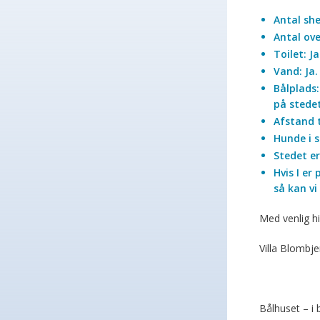
Antal she
Antal ove
Toilet: J
Vand: Ja
Bålplads:
på stede
Afstand t
Hunde i s
Stedet e
Hvis I er
så kan vi
Med venlig hi
Villa Blombje
Bålhuset – i 