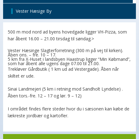
Vester Hæsige By
500 m mod nord ad byens hovedgade ligger VH-Pizza, som
har åbent 16.00 – 21.00 tirsdag til søndag.>
Vester Hæsinge Slagterforretning (300 m på vej til kirken).
Åben ons. – fre. 10 – 17.
5 km fra X-Huset i landsbyen Haastrup ligger “Min Købmand”,
som har åbent alle ugens dage 07.00 til 21.00.
Trekløver Gårdbutik ( 1 km ud ad Vestergade). Åben når
skiltet er ude.
Sinai Landmejeri (5 km i retning mod Sandholt Lyndelse) .
Åben tors.-fre. 12 – 17 og lør. 9 – 12)
I området findes flere steder hvor du i sæsonen kan købe de
lækreste jordbær og kartofler.