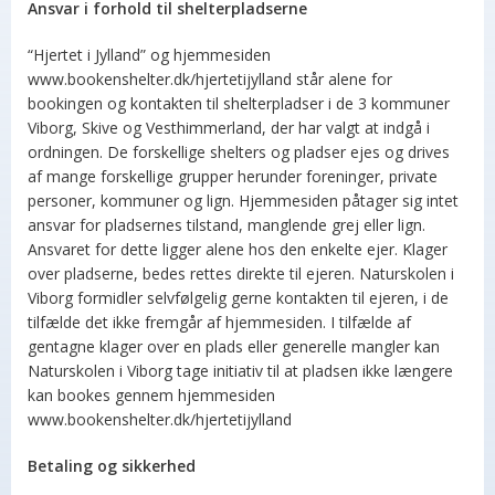
Ansvar i forhold til shelterpladserne
“Hjertet i Jylland” og hjemmesiden
www.bookenshelter.dk/hjertetijylland står alene for
bookingen og kontakten til shelterpladser i de 3 kommuner
Viborg, Skive og Vesthimmerland, der har valgt at indgå i
ordningen. De forskellige shelters og pladser ejes og drives
af mange forskellige grupper herunder foreninger, private
personer, kommuner og lign. Hjemmesiden påtager sig intet
ansvar for pladsernes tilstand, manglende grej eller lign.
Ansvaret for dette ligger alene hos den enkelte ejer. Klager
over pladserne, bedes rettes direkte til ejeren. Naturskolen i
Viborg formidler selvfølgelig gerne kontakten til ejeren, i de
tilfælde det ikke fremgår af hjemmesiden. I tilfælde af
gentagne klager over en plads eller generelle mangler kan
Naturskolen i Viborg tage initiativ til at pladsen ikke længere
kan bookes gennem hjemmesiden
www.bookenshelter.dk/hjertetijylland
Betaling og sikkerhed