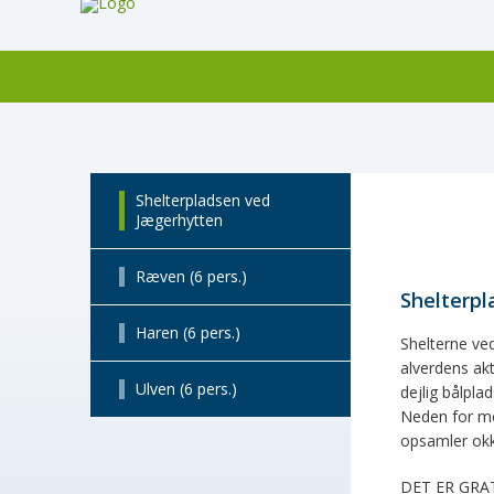
Shelterpladsen ved
Jægerhytten
Ræven (6 pers.)
Shelterp
Haren (6 pers.)
Shelterne ve
alverdens ak
Ulven (6 pers.)
dejlig bålpla
Neden for mo
opsamler okk
DET ER GRAT