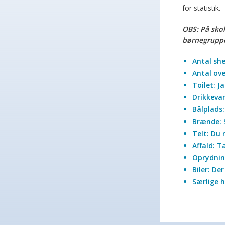
for statistik.
OBS: På skol
børnegrupper
Antal she
Antal ov
Toilet: J
Drikkeva
Bålplads:
Brænde: S
Telt: Du
Affald: 
Oprydning
Biler: De
Særlige h