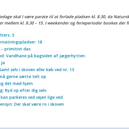
edage skal I være parate til at forlade pladsen kl. 8.30, da Natur
 mellem kl. 8.30 – 15. I weekender og ferieperioder bookes der fra
lters: 3
ernatningspladser: 18
a – primitivt das
nd: Vandhane på bagsiden af Jægerhytten
 Ja
aml selv i skoven eller køb ved nr. 13
 må gerne sætte telt op
Tag det med hjem
: Ryd op efter dig selv
r kan parkeres ved vejen lige ved
ensyn: Der skal være ro i skoven