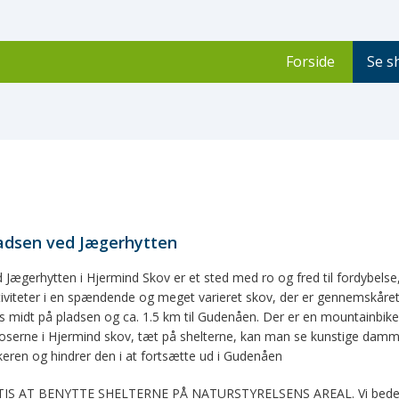
Forside
Se s
ladsen ved Jægerhytten
d Jægerhytten i Hjermind Skov er et sted med ro og fred til fordybel
tiviteter i en spændende og meget varieret skov, der er gennemskåret
ds midt på pladsen og ca. 1.5 km til Gudenåen. Der er en mountainbike
serne i Hjermind skov, tæt på shelterne, kan man se kunstige dam
eren og hindrer den i at fortsætte ud i Gudenåen
IS AT BENYTTE SHELTERNE PÅ NATURSTYRELSENS AREAL. Vi beder dig