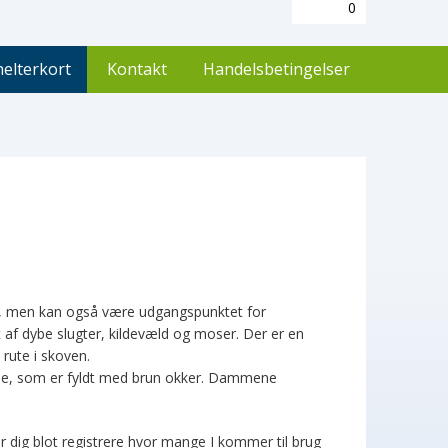
0
helterkort
Kontakt
Handelsbetingelser
se, men kan også være udgangspunktet for
 af dybe slugter, kildevæld og moser. Der er en
 rute i skoven.
me, som er fyldt med brun okker. Dammene
 blot registrere hvor mange I kommer til brug