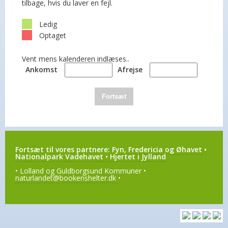
tilbage, hvis du laver en fejl.
Ledig
Optaget
Vent mens kalenderen indlæses..
Ankomst
Afrejse
Fortsæt
Fortsæt til vores partnere:
Fyn, Fredericia og Øhavet
•
Nationalpark Vadehavet
•
Hjertet i Jylland
• Lolland og Guldborgsund Kommuner •
naturlandet@bookenshelter.dk
•