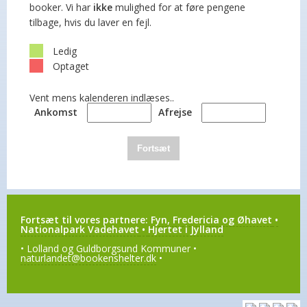
booker. Vi har
ikke
mulighed for at føre pengene
tilbage, hvis du laver en fejl.
Ledig
Optaget
Vent mens kalenderen indlæses..
Ankomst
Afrejse
Fortsæt
Fortsæt til vores partnere:
Fyn, Fredericia og Øhavet
•
Nationalpark Vadehavet
•
Hjertet i Jylland
• Lolland og Guldborgsund Kommuner •
naturlandet@bookenshelter.dk
•