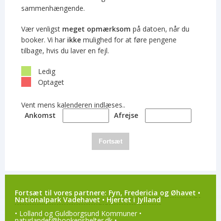
sammenhængende.
Vær venligst
meget opmærksom
på datoen, når du
booker. Vi har
ikke
mulighed for at føre pengene
tilbage, hvis du laver en fejl.
Ledig
Optaget
Vent mens kalenderen indlæses..
Ankomst
Afrejse
Fortsæt
Fortsæt til vores partnere:
Fyn, Fredericia og Øhavet
•
Nationalpark Vadehavet
•
Hjertet i Jylland
• Lolland og Guldborgsund Kommuner •
naturlandet@bookenshelter.dk
•