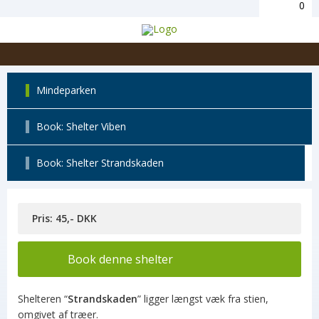
0
Mindeparken
Book: Shelter Viben
Book: Shelter Strandskaden
Pris: 45,- DKK
Book denne shelter
Shelteren “
Strandskaden
” ligger længst væk fra stien,
omgivet af træer.