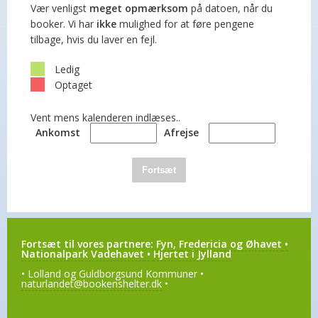
Vær venligst
meget opmærksom
på datoen, når du
booker. Vi har
ikke
mulighed for at føre pengene
tilbage, hvis du laver en fejl.
Ledig
Optaget
Vent mens kalenderen indlæses..
Ankomst
Afrejse
Fortsæt
Fortsæt til vores partnere:
Fyn, Fredericia og Øhavet
•
Nationalpark Vadehavet
•
Hjertet i Jylland
• Lolland og Guldborgsund Kommuner •
naturlandet@bookenshelter.dk
•