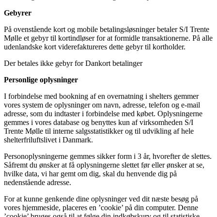
Gebyrer
På ovenstående kort og mobile betalingsløsninger betaler S/I Trente
Mølle et gebyr til kortindløser for at formidle transaktionerne. På alle
udenlandske kort viderefaktureres dette gebyr til kortholder.
Der betales ikke gebyr for Dankort betalinger
Personlige oplysninger
I forbindelse med bookning af en overnatning i shelters gemmer
vores system de oplysninger om navn, adresse, telefon og e-mail
adresse, som du indtaster i forbindelse med købet. Oplysningerne
gemmes i vores database og benyttes kun af virksomheden S/I
Trente Mølle til interne salgsstatistikker og til udvikling af hele
shelterfriluftslivet i Danmark.
Personoplysningerne gemmes sikker form i 3 år, hvorefter de slettes.
Såfremt du ønsker at få oplysningerne slettet før eller ønsker at se,
hvilke data, vi har gemt om dig, skal du henvende dig på
nedenstående adresse.
For at kunne genkende dine oplysninger ved dit næste besøg på
vores hjemmeside, placeres en ’cookie’ på din computer. Denne
’cookie’ bruges også til at følge din indkøbskurv og til statistiske