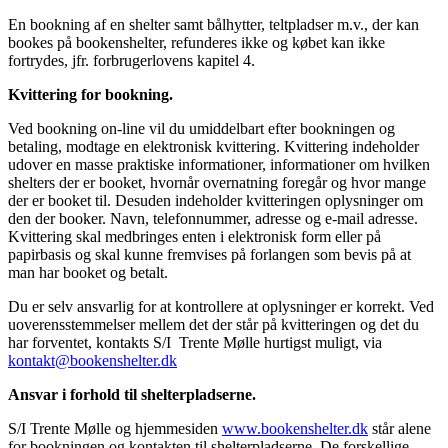
En bookning af en shelter samt bålhytter, teltpladser m.v., der kan
bookes på bookenshelter, refunderes ikke og købet kan ikke
fortrydes, jfr. forbrugerlovens kapitel 4.
Kvittering for bookning.
Ved bookning on-line vil du umiddelbart efter bookningen og
betaling, modtage en elektronisk kvittering. Kvittering indeholder
udover en masse praktiske informationer, informationer om hvilken
shelters der er booket, hvornår overnatning foregår og hvor mange
der er booket til. Desuden indeholder kvitteringen oplysninger om
den der booker. Navn, telefonnummer, adresse og e-mail adresse.
Kvittering skal medbringes enten i elektronisk form eller på
papirbasis og skal kunne fremvises på forlangen som bevis på at
man har booket og betalt.
Du er selv ansvarlig for at kontrollere at oplysninger er korrekt. Ved
uoverensstemmelser mellem det der står på kvitteringen og det du
har forventet, kontakts S/I Trente Mølle hurtigst muligt, via
kontakt@bookenshelter.dk
Ansvar i forhold til shelterpladserne.
S/I Trente Mølle og hjemmesiden
www.bookenshelter.dk
står alene
for bookningen og kontakten til shelterpladserne. De forskellige