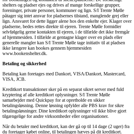
shelters og pladser ejes og drives af mange forskellige grupper,
foreninger, private personer, kommuner og lign. S/I Trente Mølle
påtager sig intet ansvar for pladsernes tilstand, manglende grej eller
lign. Ansvaret for dette ligger alene hos den enkelte ejer. Klager over
pladserne, bedes rettes direkte til ejeren. Trente Mølle formidler
selvfølgelig gerne kontakten til ejeren, i de tilfælde det ikke fremgår
af hjemmesiden. I tilfælde at gentagne klager over en plads eller
generelle mangler kan S/I Trente Mølle tage initiativ til at pladsen
ikke længere kan bookes gennem hjemmesiden
www.bookenshelter.dk.
Betaling og sikkerhed
Betaling kan foretages med Dankort, VISA/Dankort, Mastercard,
VISA, JCB.
Kreditkort transaktioner sker på en separat sikret server med fuld
kryptering af alle kreditkort oplysninger. S/I Trente Mølle
samarbejder med Quickpay for at opretholde en sikker
betalingsløsning. Denne løsning opfylder alle PBS krav for sikre
betalingsløsninger. Dine kreditkort oplysninger vil ikke blive gjort
tilgængelige for andre virksomheder eller organisationer.
Når du betaler med kreditkort, kan der gå op til 14 dage (2 uger) fra
du foretager købet online, til betalingen hæves på dit kreditkort.