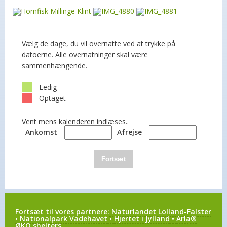
Vælg de dage, du vil overnatte ved at trykke på
datoerne. Alle overnatninger skal være
sammenhængende.
Ledig
Optaget
Vent mens kalenderen indlæses..
Ankomst
Afrejse
Fortsæt
Fortsæt til vores partnere:
Naturlandet Lolland-Falster
•
Nationalpark Vadehavet
•
Hjertet i Jylland
•
Arla®
ØKO shelters