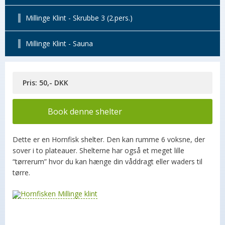
Millinge Klint - Skrubbe 3 (2.pers.)
Millinge Klint - Sauna
Pris: 50,- DKK
Book denne shelter
Dette er en Hornfisk shelter. Den kan rumme 6 voksne, der
sover i to plateauer. Shelterne har også et meget lille
“tørrerum” hvor du kan hænge din våddragt eller waders til
tørre.