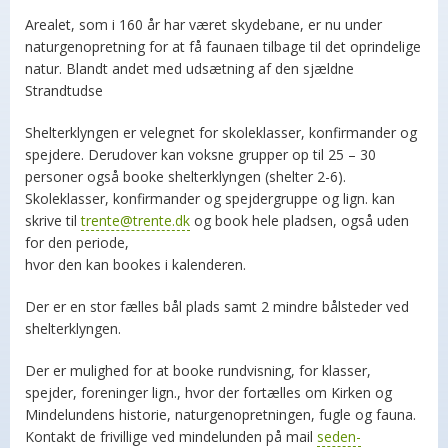
Arealet, som i 160 år har været skydebane, er nu under
naturgenopretning for at få faunaen tilbage til det oprindelige
natur. Blandt andet med udsætning af den sjældne
Strandtudse
Shelterklyngen er velegnet for skoleklasser, konfirmander og
spejdere. Derudover kan voksne grupper op til 25 – 30
personer også booke shelterklyngen (shelter 2-6).
Skoleklasser, konfirmander og spejdergruppe og lign. kan
skrive til
trente@trente.dk
og book hele pladsen, også uden
for den periode,
hvor den kan bookes i kalenderen.
Der er en stor fælles bål plads samt 2 mindre bålsteder ved
shelterklyngen.
Der er mulighed for at booke rundvisning, for klasser,
spejder, foreninger lign., hvor der fortælles om Kirken og
Mindelundens historie, naturgenopretningen, fugle og fauna.
Kontakt de frivillige ved mindelunden på mail
seden-