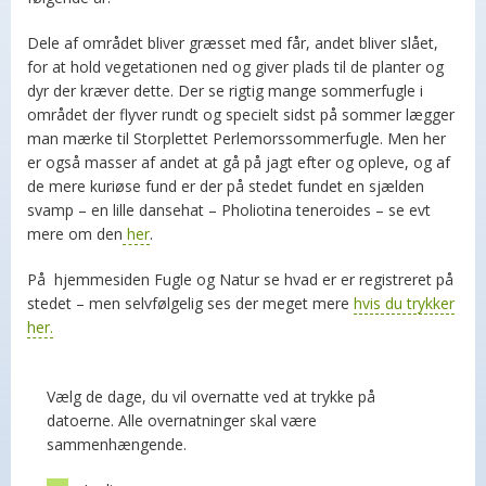
Dele af området bliver græsset med får, andet bliver slået,
for at hold vegetationen ned og giver plads til de planter og
dyr der kræver dette. Der se rigtig mange sommerfugle i
området der flyver rundt og specielt sidst på sommer lægger
man mærke til Storplettet Perlemorssommerfugle. Men her
er også masser af andet at gå på jagt efter og opleve, og af
de mere kuriøse fund er der på stedet fundet en sjælden
svamp – en lille dansehat – Pholiotina teneroides – se evt
mere om den
her
.
På hjemmesiden Fugle og Natur se hvad er er registreret på
stedet – men selvfølgelig ses der meget mere
hvis du trykker
her.
Vælg de dage, du vil overnatte ved at trykke på
datoerne. Alle overnatninger skal være
sammenhængende.