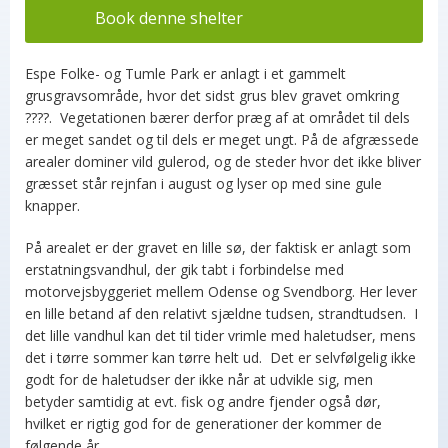
Book denne shelter
Espe Folke- og Tumle Park er anlagt i et gammelt
grusgravsområde, hvor det sidst grus blev gravet omkring
????. Vegetationen bærer derfor præg af at området til dels
er meget sandet og til dels er meget ungt. På de afgræssede
arealer dominer vild gulerod, og de steder hvor det ikke bliver
græsset står rejnfan i august og lyser op med sine gule
knapper.
På arealet er der gravet en lille sø, der faktisk er anlagt som
erstatningsvandhul, der gik tabt i forbindelse med
motorvejsbyggeriet mellem Odense og Svendborg. Her lever
en lille betand af den relativt sjældne tudsen, strandtudsen. I
det lille vandhul kan det til tider vrimle med haletudser, mens
det i tørre sommer kan tørre helt ud. Det er selvfølgelig ikke
godt for de haletudser der ikke når at udvikle sig, men
betyder samtidig at evt. fisk og andre fjender også dør,
hvilket er rigtig god for de generationer der kommer de
følgende år.