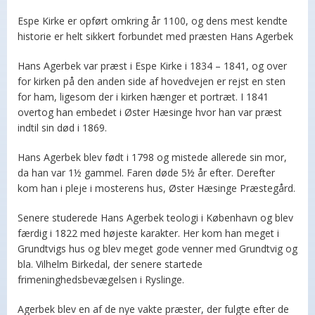
Espe Kirke er opført omkring år 1100, og dens mest kendte
historie er helt sikkert forbundet med præsten Hans Agerbek
Hans Agerbek var præst i Espe Kirke i 1834 – 1841, og over
for kirken på den anden side af hovedvejen er rejst en sten
for ham, ligesom der i kirken hænger et portræt. I 1841
overtog han embedet i Øster Hæsinge hvor han var præst
indtil sin død i 1869.
Hans Agerbek blev født i 1798 og mistede allerede sin mor,
da han var 1½ gammel. Faren døde 5½ år efter. Derefter
kom han i pleje i mosterens hus, Øster Hæsinge Præstegård.
Senere studerede Hans Agerbek teologi i København og blev
færdig i 1822 med højeste karakter. Her kom han meget i
Grundtvigs hus og blev meget gode venner med Grundtvig og
bla. Vilhelm Birkedal, der senere startede
frimeninghedsbevægelsen i Ryslinge.
Agerbek blev en af de nye vakte præster, der fulgte efter de