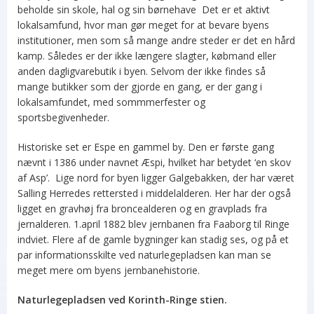
beholde sin skole, hal og sin børnehave Det er et aktivt
lokalsamfund, hvor man gør meget for at bevare byens
institutioner, men som så mange andre steder er det en hård
kamp. Således er der ikke længere slagter, købmand eller
anden dagligvarebutik i byen. Selvom der ikke findes så
mange butikker som der gjorde en gang, er der gang i
lokalsamfundet, med sommmerfester og
sportsbegivenheder.
Historiske set er Espe en gammel by. Den er første gang
nævnt i 1386 under navnet Æspi, hvilket har betydet ‘en skov
af Asp’. Lige nord for byen ligger Galgebakken, der har været
Salling Herredes rettersted i middelalderen. Her har der også
ligget en gravhøj fra broncealderen og en gravplads fra
jernalderen. 1.april 1882 blev jernbanen fra Faaborg til Ringe
indviet. Flere af de gamle bygninger kan stadig ses, og på et
par informationsskilte ved naturlegepladsen kan man se
meget mere om byens jernbanehistorie.
Naturlegepladsen ved Korinth-Ringe stien.