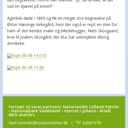
sad en djævel på kisten!”
Agerbek døde i 1869 og fik en meget stor begravelse på
Øster Hæsinge Kirkegård, hvor der også er rejst en sten for
ham af den kendte maler og billedehugger, Niels Skovgaard,
bror til Joakim Skovgård, der bl.a. har udsmykket Viborg
domkirke.
Fortsæt til vores partnere:
Naturlandet Lolland-Falster
•
Nationalpark Vadehavet
•
Hjertet i Jylland
•
Arla®
ØKO shelters
Mail:
kontakt@bookenshelter.dk
I Tlf. 62681979