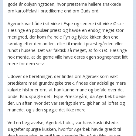
gode år oplysningstiden, hvor præsterne hellere snakkede
om kartoffelavl i prædikerne end om Guds ord.
Agerbek var både i sit virke i Espe og senere i sit virke Øster
Hæsinge en populær præst og havde en endog meget stor
menighed, der kom fra hele Fyn og fyldte kirken den ene
søndag efter den anden, eller til møde i præstegården eller
rundt i husene. Det var faktisk så meget, at folk i Ø. Hæsinge
nok mente, at de gerne ville have deres egen sognepræst lidt
mere for dem selv.
Udover de beretninger, der findes om Agerbek som vakt
prædikant med grundtvigske træk, findes der adskillige mere
kulørte historier om, at han kunne mane og befale over det
onde. Bl.a. spøgte det i Espe Præstegård, da Agerbek boede
der. En aften hvor det var særligt slemt, gik han på loftet og
manede, og siden spøgte det ikke mere.
Ved en begravelse, Agerbek holdt, var hans kusk tilstede.
Bagefter spurgte kusken, hvorfor Agerbek havde grædt til
den begravelse, hvortil han svarede: “Jo, så du ikke, at der