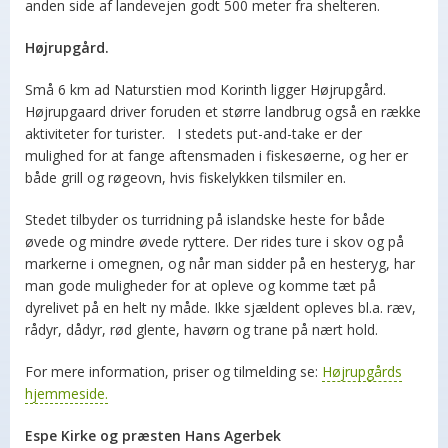
anden side af landevejen godt 500 meter fra shelteren.
Højrupgård.
Små 6 km ad Naturstien mod Korinth ligger Højrupgård.
Højrupgaard driver foruden et større landbrug også en række
aktiviteter for turister. I stedets put-and-take er der
mulighed for at fange aftensmaden i fiskesøerne, og her er
både grill og røgeovn, hvis fiskelykken tilsmiler en.
Stedet tilbyder os turridning på islandske heste for både
øvede og mindre øvede ryttere. Der rides ture i skov og på
markerne i omegnen, og når man sidder på en hesteryg, har
man gode muligheder for at opleve og komme tæt på
dyrelivet på en helt ny måde. Ikke sjældent opleves bl.a. ræv,
rådyr, dådyr, rød glente, havørn og trane på nært hold.
For mere information, priser og tilmelding se:
Højrupgårds
hjemmeside.
Espe Kirke og præsten Hans Agerbek