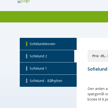
Sofielundskoven
Pris: 45,-
Sofielund 2
Sofielund 1
Sofielund
Sofielund - Bålhytten
Den anden af
spørgsmål om
booke til 8 pe