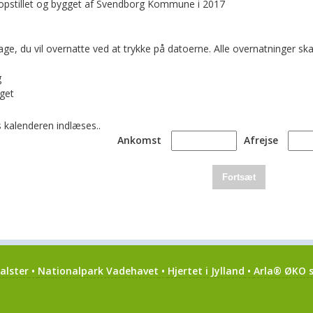
 opstillet og bygget af Svendborg Kommune i 2017
age, du vil overnatte ved at trykke på datoerne. Alle overnatninger
g
get
 kalenderen indlæses..
Ankomst
Afrejse
Fortsæt
alster
•
Nationalpark Vadehavet
•
Hjertet i Jylland
•
Arla® ØKO s