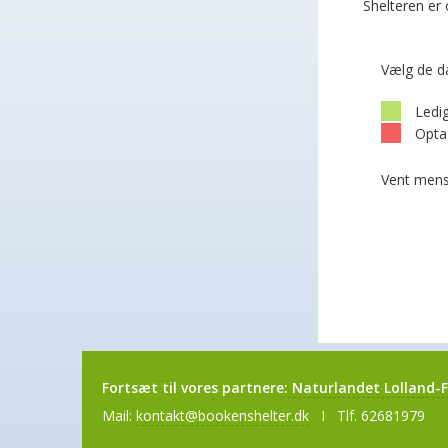
Shelteren er
Vælg de d
Ledi
Opta
Vent mens
Fortsæt til vores partnere:
Naturlandet Lolland-F
Mail:
kontakt@bookenshelter.dk
I Tlf. 62681979