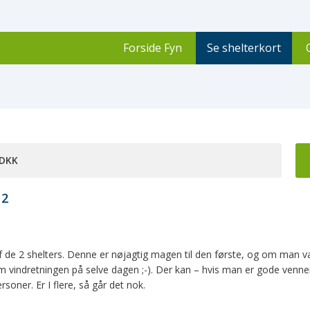
Forside Fyn
Se shelterkort
 DKK
 2
 de 2 shelters. Denne er nøjagtig magen til den første, og om man v
 vindretningen på selve dagen ;-). Der kan – hvis man er gode venner
rsoner. Er I flere, så går det nok.