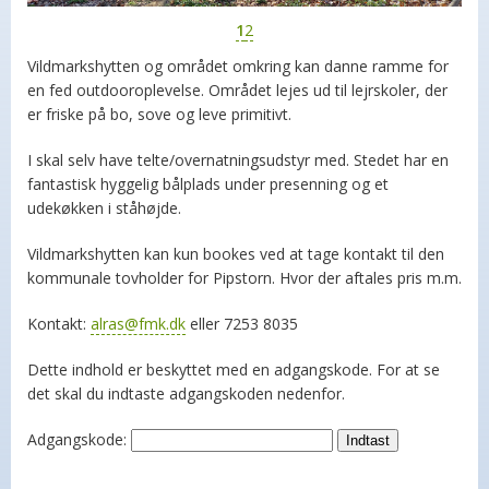
1
2
Vildmarkshytten og området omkring kan danne ramme for
en fed outdooroplevelse. Området lejes ud til lejrskoler, der
er friske på bo, sove og leve primitivt.
I skal selv have telte/overnatningsudstyr med. Stedet har en
fantastisk hyggelig bålplads under presenning og et
udekøkken i ståhøjde.
Vildmarkshytten kan kun bookes ved at tage kontakt til den
kommunale tovholder for Pipstorn. Hvor der aftales pris m.m.
Kontakt:
alras@fmk.dk
eller 7253 8035
Dette indhold er beskyttet med en adgangskode. For at se
det skal du indtaste adgangskoden nedenfor.
Adgangskode: