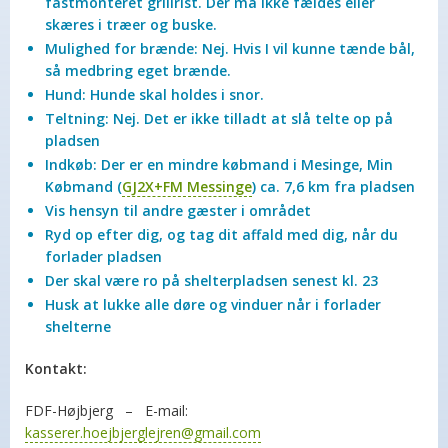
fastmonteret grillrist. Der må ikke fældes eller
skæres i træer og buske.
Mulighed for brænde:
Nej. Hvis I vil kunne tænde bål,
så medbring eget brænde.
Hund:
Hunde skal holdes i snor.
Teltning:
Nej. Det er ikke tilladt at slå telte op på
pladsen
Indkøb:
Der er en mindre købmand i Mesinge, Min
Købmand (
GJ2X+FM Messinge
) ca. 7,6 km fra pladsen
Vis hensyn til andre gæster i området
Ryd op efter dig, og tag dit affald med dig, når du
forlader pladsen
Der skal være ro på shelterpladsen senest kl. 23
Husk at lukke alle døre og vinduer når i forlader
shelterne
Kontakt:
FDF-Højbjerg – E-mail:
kasserer.hoejbjerglejren@gmail.com