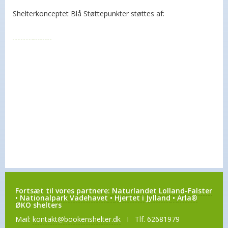
Shelterkonceptet Blå Støttepunkter støttes af:
Fortsæt til vores partnere:
Naturlandet Lolland-Falster
•
Nationalpark Vadehavet
•
Hjertet i Jylland
•
Arla®
ØKO shelters
Mail:
kontakt@bookenshelter.dk
I Tlf. 62681979