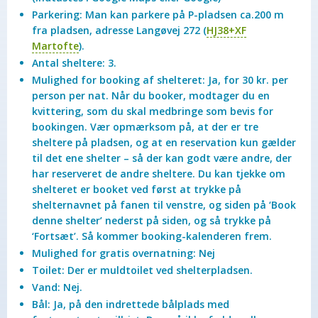
Parkering:
Man kan parkere på P-pladsen ca.200 m
fra pladsen, adresse Langøvej 272 (
HJ38+XF
Martofte
).
Antal sheltere:
3.
Mulighed for booking af shelteret:
Ja, for 30 kr. per
person per nat. Når du booker, modtager du en
kvittering, som du skal medbringe som bevis for
bookingen. Vær opmærksom på, at der er tre
sheltere på pladsen, og at en reservation kun gælder
til det ene shelter – så der kan godt være andre, der
har reserveret de andre sheltere. Du kan tjekke om
shelteret er booket ved først at trykke på
shelternavnet på fanen til venstre, og siden på ‘Book
denne shelter’ nederst på siden, og så trykke på
‘Fortsæt’. Så kommer booking-kalenderen frem.
Mulighed for gratis overnatning:
Nej
Toilet:
Der er muldtoilet ved shelterpladsen.
Vand:
Nej.
Bål:
Ja, på den indrettede bålplads med