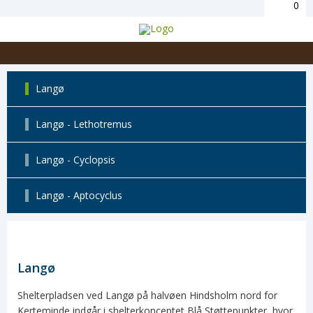
0
Langø
Langø - Lethotremus
Langø - Cyclopsis
Langø - Aptocyclus
Langø
Shelterpladsen ved Langø på halvøen Hindsholm nord for
Kerteminde indgår i shelterkonceptet Blå Støttepunkter, hvor