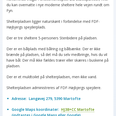
du kan overnatte i nye moderne sheltere hele vejen rundt om
Fyn.
Shelterpladsen ligger naturskønt i forbindelse med FDF-
Højbjergs spejderplads.
Der er tre sheltere 5-personers Stenbidere på pladsen.
Der er en bålplads med bålring og bålbænke. Der er ikke
brænde på pladsen, så det må du selv medbringe, hvis du vil
have bål. Der må ikke fældes træer eller skæres i buskene på
pladsen.
Der er et muldtoilet på shelterpladsen, men ikke vand.
Shelterpladsen administreres af FDF-Højbjergs spejdere.
Adresse:
Langøvej 279, 5390 Martofte
Google Maps koordinater:
HJ38+CC Martofte
(indtastes i Google Maps eller Google)