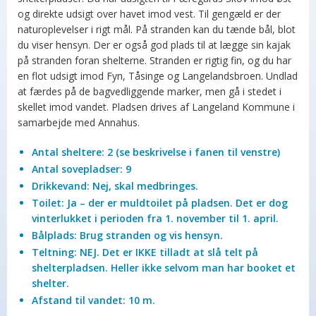
og direkte udsigt over havet imod vest. Til gengæld er der
naturoplevelser i rigt mål. På stranden kan du tænde bål, blot
du viser hensyn. Der er også god plads til at lægge sin kajak
på stranden foran shelterne. Stranden er rigtig fin, og du har
en flot udsigt imod Fyn, Tåsinge og Langelandsbroen. Undlad
at færdes på de bagvedliggende marker, men gå i stedet i
skellet imod vandet. Pladsen drives af Langeland Kommune i
samarbejde med Annahus.
Antal sheltere: 2 (se beskrivelse i fanen til venstre)
Antal sovepladser: 9
Drikkevand: Nej, skal medbringes.
Toilet: Ja – der er muldtoilet på pladsen. Det er dog
vinterlukket i perioden fra 1. november til 1. april.
Bålplads: Brug stranden og vis hensyn.
Teltning: NEJ. Det er IKKE tilladt at slå telt på
shelterpladsen. Heller ikke selvom man har booket et
shelter.
Afstand til vandet: 10 m.