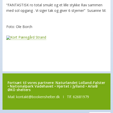
“FANTASTISK ro total smukt og et lille stykke Rav sammen
med sol opgang . Vi siger tak og giver 6 stjerner” Susanne M.
Foto: Ole Borch
Fortsæt til vores partnere:
Naturlandet Lolland-Falster
•
Nationalpark Vadehavet
•
Hjertet i Jylland
•
Arla®
ØKO shelters
Mail:
kontakt@bookenshelter.dk
I Tlf. 62681979