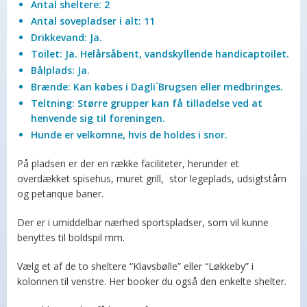
Antal sheltere: 2
Antal sovepladser i alt: 11
Drikkevand: Ja.
Toilet: Ja. Helårsåbent, vandskyllende handicaptoilet.
Bålplads: Ja.
Brænde: Kan købes i Dagli´Brugsen eller medbringes.
Teltning: Større grupper kan få tilladelse ved at
henvende sig til foreningen.
Hunde er velkomne, hvis de holdes i snor.
På pladsen er der en række faciliteter, herunder et
overdækket spisehus, muret grill, stor legeplads, udsigtstårn
og petanque baner.
Der er i umiddelbar nærhed sportspladser, som vil kunne
benyttes til boldspil mm.
Vælg et af de to sheltere “Klavsbølle” eller “Løkkeby” i
kolonnen til venstre. Her booker du også den enkelte shelter.