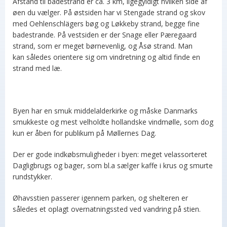
Afstand til badestrand er ca. 3 km, ligegyldigt hvilken side af
øen du vælger. På østsiden har vi Stengade strand og skov
med Oehlenschlägers bøg og Løkkeby strand, begge fine
badestrande. På vestsiden er der Snage eller Pæregaard
strand, som er meget børnevenlig, og Åsø strand. Man
kan således orientere sig om vindretning og altid finde en
strand med læ.
Byen har en smuk middelalderkirke og måske Danmarks
smukkeste og mest velholdte hollandske vindmølle, som dog
kun er åben for publikum på Møllernes Dag.
Der er gode indkøbsmuligheder i byen: meget velassorteret
Dagligbrugs og bager, som bl.a sælger kaffe i krus og smurte
rundstykker.
Øhavsstien passerer igennem parken, og shelteren er
således et oplagt overnatningssted ved vandring på stien.