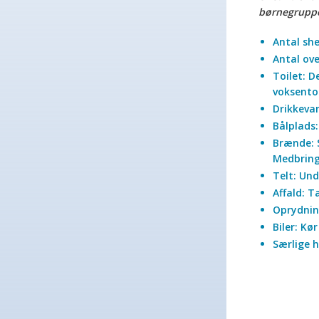
børnegrupper
Antal she
Antal ov
Toilet: D
voksentoi
Drikkevan
Bålplads
Brænde: 
Medbring 
Telt: Und
Affald: T
Oprydning
Biler: Kø
Særlige h