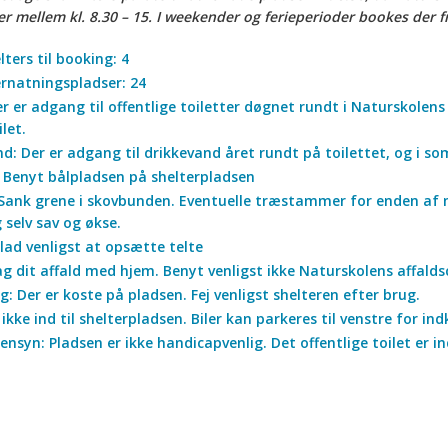
 mellem kl. 8.30 – 15. I weekender og ferieperioder bookes der fra
lters til booking: 4
ernatningspladser: 24
er er adgang til offentlige toiletter døgnet rundt i Naturskolen
let.
d: Der er adgang til drikkevand året rundt på toilettet, og i 
: Benyt bålpladsen på shelterpladsen
Sank grene i skovbunden. Eventuelle træstammer for enden af 
selv sav og økse.
lad venligst at opsætte telte
ag dit affald med hjem. Benyt venligst ikke Naturskolens affalds
: Der er koste på pladsen. Fej venligst shelteren efter brug.
r ikke ind til shelterpladsen. Biler kan parkeres til venstre for in
ensyn: Pladsen er ikke handicapvenlig. Det offentlige toilet er i