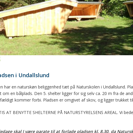
t
adsen i Undallslund
n har en naturskøn beliggenhed tæt på Naturskolen i Undallslund. Plads
t om en bålplads. Den 5. shelter ligger for sig selv ca. 20 m fra de an
tilfældigt kommer forbi. Pladsen er omgivet af skov, og ligger trukket
IS AT BENYTTE SHELTERNE PÅ NATURSTYRELSENS AREAL. Vi beder dig
edage skal I være parate til at forlade pladsen kl. 8.30, da Natur