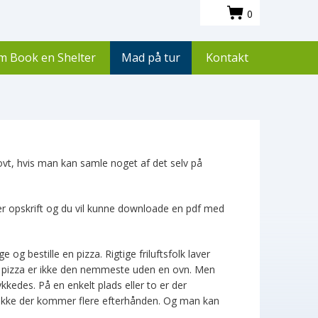
0
m Book en Shelter
Mad på tur
Kontakt
ovt, hvis man kan samle noget af det selv på
er opskrift og du vil kunne downloade en pdf med
e og bestille en pizza. Rigtige friluftsfolk laver
t, pizza er ikke den nemmeste uden en ovn. Men
kkedes. På en enkelt plads eller to er der
kke der kommer flere efterhånden. Og man kan