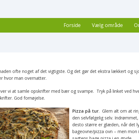
Forside
Vælg område
O
aden ofte noget af det vigtigste. Og det gør det ekstra lækkert og sj
der hvor man overnatter.
ver vi at samle opskrifter med bær og svampe. Tryk på linket ved hv
krifter. God fornøjelse.
Pizza på tur
. Glem alt om at ring
den selvfølgelig selv. Indrømme
desto større er glæden, når det ly
bageovne/pizza ovn – men mon i
sagtens bage pizza i en gryde.