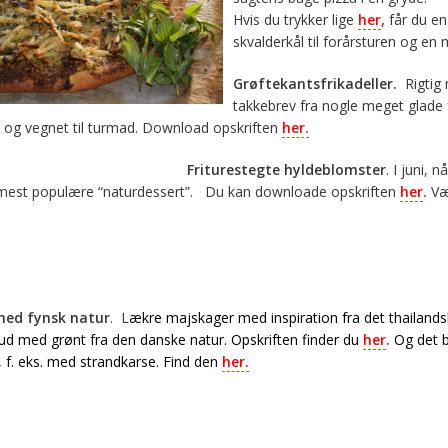
Hvis du trykker lige
her
,
får du en
skvalderkål til forårsturen og en
Grøftekantsfrikadeller.
Rigtig
takkebrev fra nogle meget glade 
 og vegnet til turmad. Download opskriften
her.
Friturestegte hyldeblomster
. I juni, 
k mest populære “naturdessert”. Du kan downloade opskriften
her
.
Vær
med fynsk natur
. L
ækre majskager med inspiration fra det thailands
 ud med grønt fra den danske natur. Opskriften finder du
her
.
Og det b
, f.
eks. med strandkarse. Find den
her.