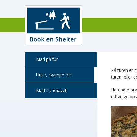
Mad på tur
På turen er m
Urter, svampe etc.
turen, eller 
Herunder prø
Mad fra øhavet!
udførlige ops