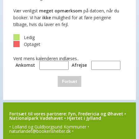
Vær venligst
meget opmærksom
på datoen, når du
booker. Vi har
ikke
mulighed for at føre pengene
tilbage, hvis du laver en fejl.
Ledig
Optaget
Vent mens kalenderen indlæses..
Ankomst
Afrejse
Fortsæt
Fortsæt til vores partnere:
Fyn, Fredericia og Øhavet
•
Nationalpark Vadehavet
•
Hjertet i Jylland
• Lolland og Guldborgsund Kommuner •
naturlandet@bookenshelter.dk
•