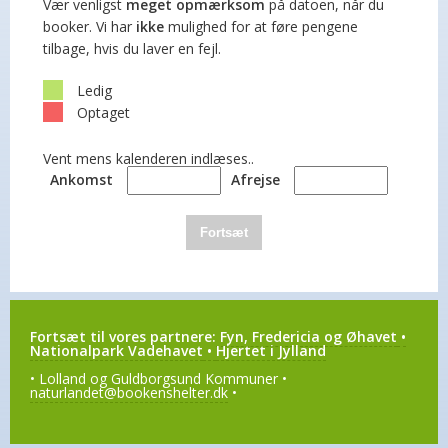
Vær venligst
meget opmærksom
på datoen, når du
booker. Vi har
ikke
mulighed for at føre pengene
tilbage, hvis du laver en fejl.
Ledig
Optaget
Vent mens kalenderen indlæses..
Ankomst
Afrejse
Fortsæt
Fortsæt til vores partnere:
Fyn, Fredericia og Øhavet
•
Nationalpark Vadehavet
•
Hjertet i Jylland
• Lolland og Guldborgsund Kommuner •
naturlandet@bookenshelter.dk
•